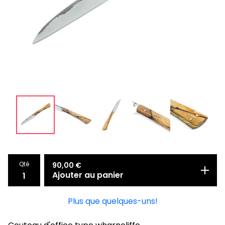
Qté
90,00
€
Ajouter au panier
Plus que quelques-uns!