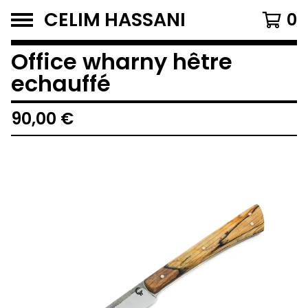
CELIM HASSANI
0
Office wharny hêtre
echauffé
90,00
€