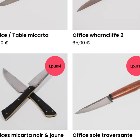
ice / Table micarta
Office wharncliffe 2
00
€
65,00
€
Épuisé
Épui
ices micarta noir & jaune
Office soie traversante