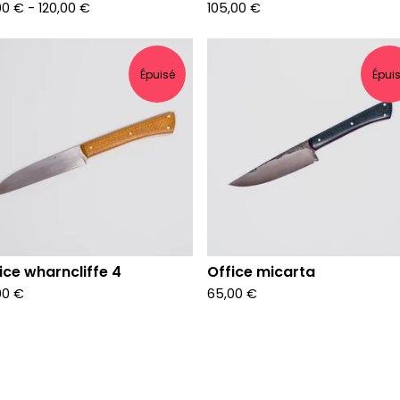
00
€
-
120,00
€
105,00
€
Épuisé
Épui
ice wharncliffe 4
Office micarta
00
€
65,00
€