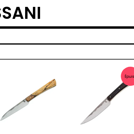
SSANI
Épui