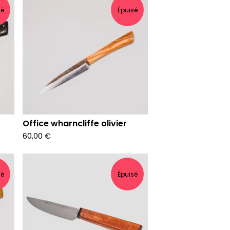
sé
Épuisé
Office wharncliffe olivier
60,00
€
sé
Épuisé