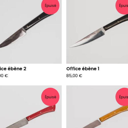
Épuisé
Épui
ice ébène 2
Office ébène 1
00
€
85,00
€
Épuisé
Épui