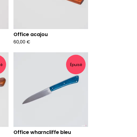
Office acajou
60,00
€
sé
Épuisé
Office wharncliffe bleu