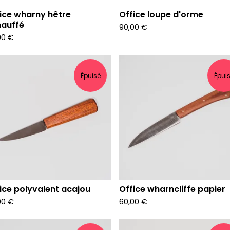
ice wharny hêtre
Office loupe d'orme
hauffé
90,00
€
00
€
Épuisé
Épui
ice polyvalent acajou
Office wharncliffe papier
00
€
60,00
€