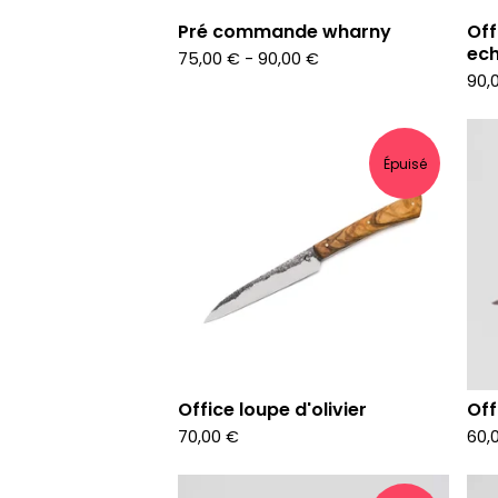
Pré commande wharny
Off
ec
75,00
€
-
90,00
€
90,
Épuisé
Office loupe d'olivier
Off
70,00
€
60,