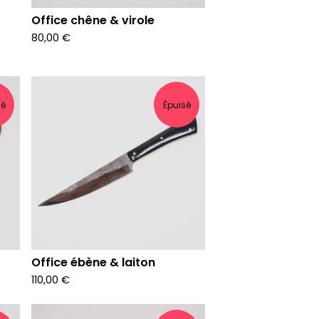
Office chêne & virole
80,00
€
sé
Épuisé
Office ébène & laiton
110,00
€