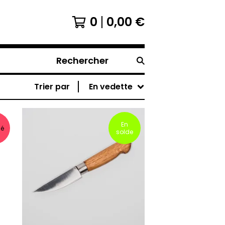
0
0,00
€
Rechercher
Trier par
En vedette
En
sé
solde