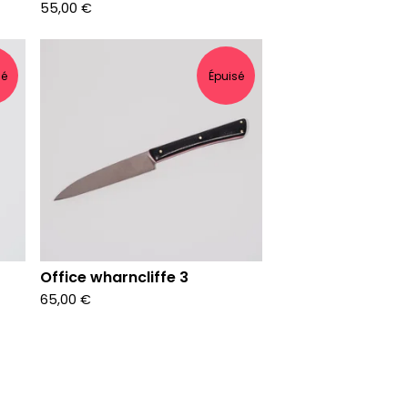
55,00
€
sé
Épuisé
Office wharncliffe 3
65,00
€