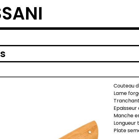
SSANI
is
Couteau d'
Lame forg
Tranchant
Epaisseur
Manche en 
Longueur t
Plate seme