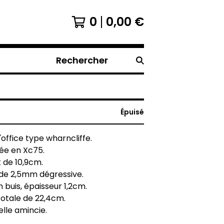
0
0,00
€
Rechercher
Épuisé
office type wharncliffe.
ée en Xc75.
 de 10,9cm.
 de 2,5mm dégressive.
buis, épaisseur 1,2cm.
otale de 22,4cm.
lle amincie.