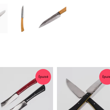
Épuisé
Épui