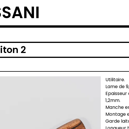
SSANI
iton 2
Utilitaire.
Lame de 9
Epaisseur
1,2mm.
Manche en
Montage e
Garde lait
Longueur t