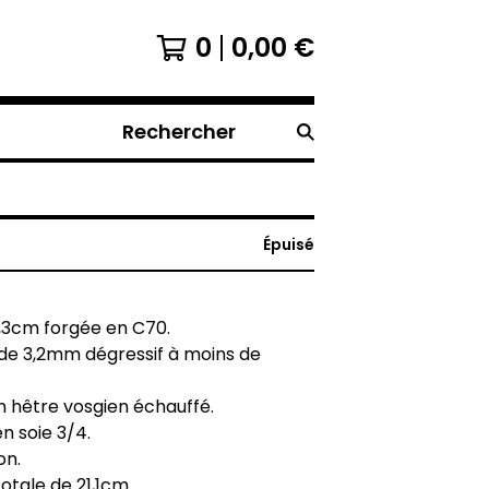
0
0,00
€
Rechercher
Épuisé
,3cm forgée en C70.
 de 3,2mm dégressif à moins de
 hêtre vosgien échauffé.
n soie 3/4.
on.
otale de 21,1cm.